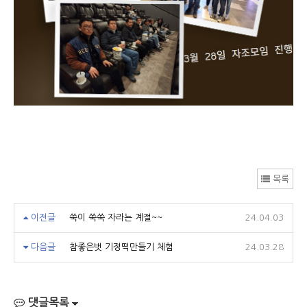
목록
이전글
쑥이 쑥쑥 자라는 계절~~
24.04.03
다음글
참좋은벗 기정떡만들기 체험
24.03.28
댓글목록