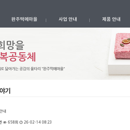
완주떡메마을
사업 안내
제품 안내
야기
업안내
건
658회
26-02-14 08:23